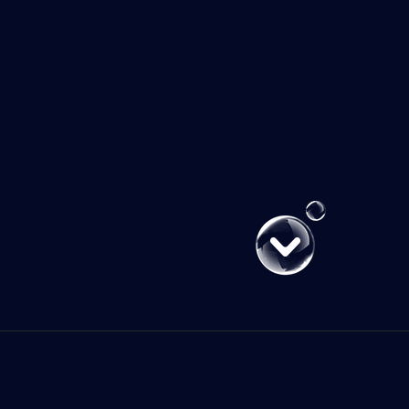
健康游戏忠告
抵制不良游戏，拒绝盗版游戏。注意自我保护，谨防受骗上当。
适度游戏益脑，沉迷
生活。